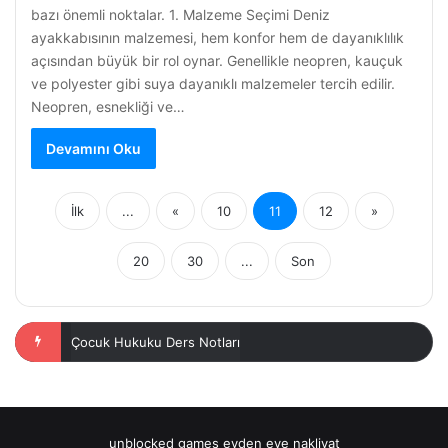
bazı önemli noktalar. 1. Malzeme Seçimi Deniz
ayakkabısının malzemesi, hem konfor hem de dayanıklılık
açısından büyük bir rol oynar. Genellikle neopren, kauçuk
ve polyester gibi suya dayanıklı malzemeler tercih edilir.
Neopren, esnekliği ve…
Devamını Oku
İlk
...
«
10
11
12
»
20
30
...
Son
4 Yaşındaki Çocuklar için Eğlenceli Filmler
unblocked games
evden eve nakliyat