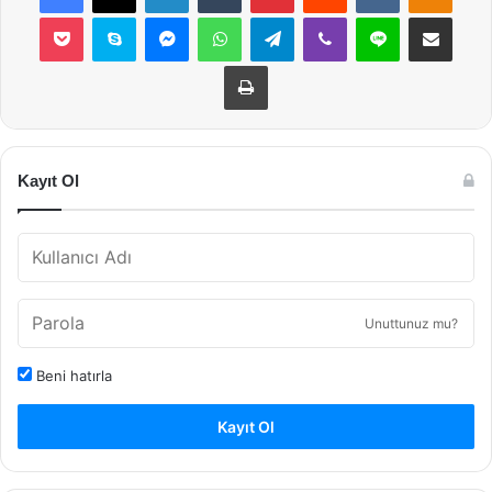
Pocket
Skype
Messenger
WhatsApp
Telegram
Viber
Line
E-Posta ile payla
Yazdır
Kayıt Ol
Unuttunuz mu?
Beni hatırla
Kayıt Ol