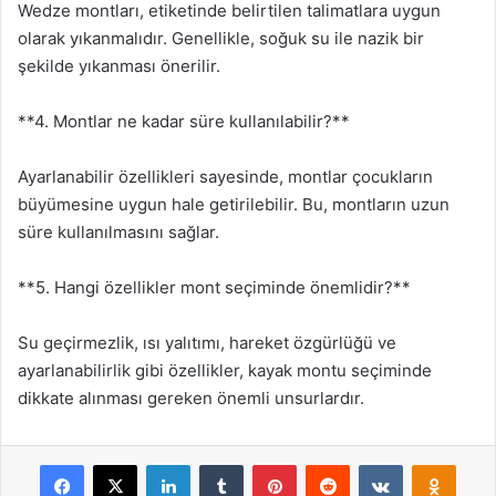
Wedze montları, etiketinde belirtilen talimatlara uygun
olarak yıkanmalıdır. Genellikle, soğuk su ile nazik bir
şekilde yıkanması önerilir.
**4. Montlar ne kadar süre kullanılabilir?**
Ayarlanabilir özellikleri sayesinde, montlar çocukların
büyümesine uygun hale getirilebilir. Bu, montların uzun
süre kullanılmasını sağlar.
**5. Hangi özellikler mont seçiminde önemlidir?**
Su geçirmezlik, ısı yalıtımı, hareket özgürlüğü ve
ayarlanabilirlik gibi özellikler, kayak montu seçiminde
dikkate alınması gereken önemli unsurlardır.
Facebook
X
LinkedIn
Tumblr
Pinterest
Reddit
VKontakte
Odnok