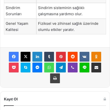
Sindirim
Sindirim sisteminin sağlıklı
Sorunları
çalışmasına yardımcı olur.
Genel Yaşam
Fiziksel ve zihinsel sağlık üzerinde
Kalitesi
olumlu etkiler yaratır.
Facebook
X
LinkedIn
Tumblr
Pinterest
Reddit
VKontakte
Odnok
Pocket
Skype
Messenger
WhatsApp
Telegram
Viber
Line
E-Posta ile payla
Yazdır
Kayıt Ol