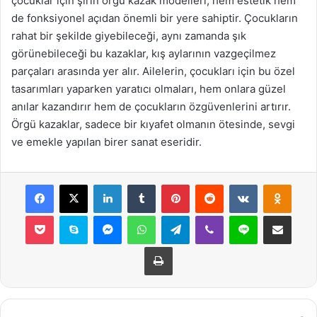
çocuklar için şirin örgü kazak modelleri, hem estetik hem
de fonksiyonel açıdan önemli bir yere sahiptir. Çocukların
rahat bir şekilde giyebileceği, aynı zamanda şık
görünebileceği bu kazaklar, kış aylarının vazgeçilmez
parçaları arasında yer alır. Ailelerin, çocukları için bu özel
tasarımları yaparken yaratıcı olmaları, hem onlara güzel
anılar kazandırır hem de çocukların özgüvenlerini artırır.
Örgü kazaklar, sadece bir kıyafet olmanın ötesinde, sevgi
ve emekle yapılan birer sanat eseridir.
Facebook
X
LinkedIn
Tumblr
Pinterest
Reddit
VKontakte
Odnok
Pocket
Skype
Messenger
WhatsApp
Telegram
Viber
Line
E-Posta ile payla
Yazdır