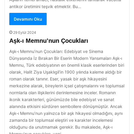
antikor üretimini teşvik etmektir. Bu…
Devamını Oku
29 Eylül 2024
Aşk-ı Memnu’nun Çocukları
Aşk-ı Memnu’nun Çocukları: Edebiyat ve Sinema
Dünyasında İz Bırakan Bir Eserin Modern Yansımaları Aşk-ı
Memnu, Türk edebiyatının en önemli klasik eserlerinden biri
olarak, Halit Ziya Uşaklıgil’in 1900 yılında kaleme aldığı bir
roman olarak tanınır. Eser, yasak bir aşk hikayesini
merkezine alarak, bireylerin içsel çatışmalarını ve toplumsal
normlarla olan ilişkilerini derinlemesine inceler. Romanın
ikonik karakterleri, günümüzde bile edebiyat ve sanat
alanında etkisini sürdüren sembollere dönüşmüştür. Ancak
Aşk-ı Memnu’nun yalnızca bir aşk hikayesi olmadığını, aynı
zamanda bir toplumsal eleştiri ve karakter incelemesi
olduğunu da unutmamak gerekir. Bu makalede, Aşk-ı
Memnu’nun çocukları, yani…