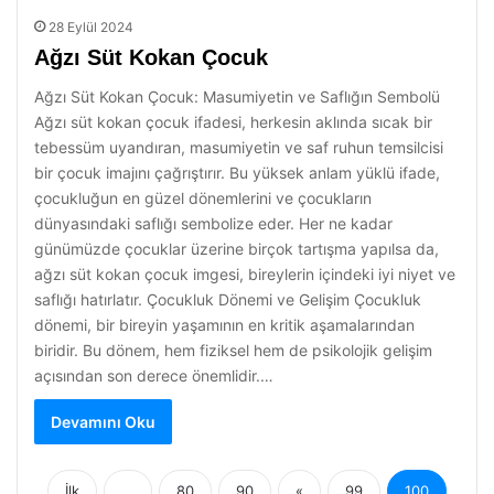
28 Eylül 2024
Ağzı Süt Kokan Çocuk
Ağzı Süt Kokan Çocuk: Masumiyetin ve Saflığın Sembolü
Ağzı süt kokan çocuk ifadesi, herkesin aklında sıcak bir
tebessüm uyandıran, masumiyetin ve saf ruhun temsilcisi
bir çocuk imajını çağrıştırır. Bu yüksek anlam yüklü ifade,
çocukluğun en güzel dönemlerini ve çocukların
dünyasındaki saflığı sembolize eder. Her ne kadar
günümüzde çocuklar üzerine birçok tartışma yapılsa da,
ağzı süt kokan çocuk imgesi, bireylerin içindeki iyi niyet ve
saflığı hatırlatır. Çocukluk Dönemi ve Gelişim Çocukluk
dönemi, bir bireyin yaşamının en kritik aşamalarından
biridir. Bu dönem, hem fiziksel hem de psikolojik gelişim
açısından son derece önemlidir.…
Devamını Oku
İlk
...
80
90
«
99
100