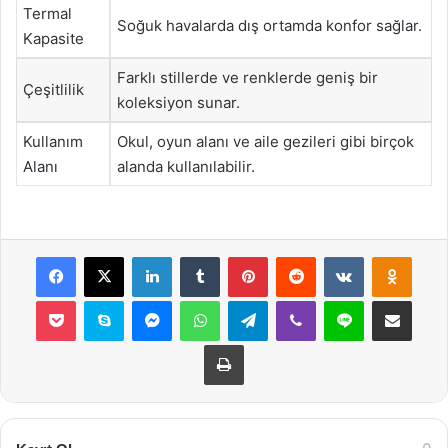
Termal
Soğuk havalarda dış ortamda konfor sağlar.
Kapasite
Farklı stillerde ve renklerde geniş bir
Çeşitlilik
koleksiyon sunar.
Kullanım
Okul, oyun alanı ve aile gezileri gibi birçok
Alanı
alanda kullanılabilir.
Facebook
X
LinkedIn
Tumblr
Pinterest
Reddit
VKontakte
Odnok
Pocket
Skype
Messenger
WhatsApp
Telegram
Viber
Line
E-Posta ile payla
Yazdır