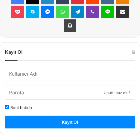
Pocket
Skype
Messenger
WhatsApp
Telegram
Viber
Line
E-Posta ile payla
Yazdır
Kayıt Ol
Unuttunuz mu?
Beni hatırla
Kayıt Ol