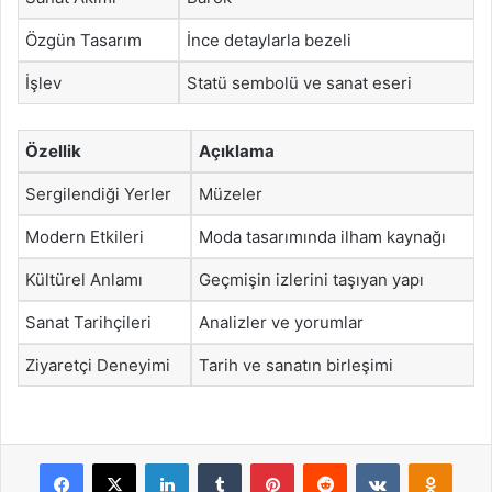
Özgün Tasarım
İnce detaylarla bezeli
İşlev
Statü sembolü ve sanat eseri
Özellik
Açıklama
Sergilendiği Yerler
Müzeler
Modern Etkileri
Moda tasarımında ilham kaynağı
Kültürel Anlamı
Geçmişin izlerini taşıyan yapı
Sanat Tarihçileri
Analizler ve yorumlar
Ziyaretçi Deneyimi
Tarih ve sanatın birleşimi
Facebook
X
LinkedIn
Tumblr
Pinterest
Reddit
VKontakte
Odnok