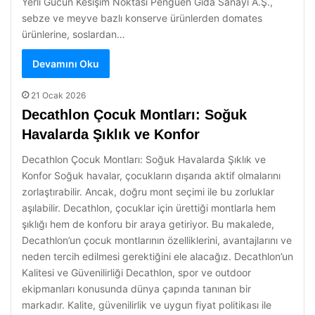
Yerli Gücün Kesişim Noktası Penguen Gıda Sanayi A.Ş.,
sebze ve meyve bazlı konserve ürünlerden domates
ürünlerine, soslardan…
Devamını Oku
21 Ocak 2026
Decathlon Çocuk Montları: Soğuk
Havalarda Şıklık ve Konfor
Decathlon Çocuk Montları: Soğuk Havalarda Şıklık ve
Konfor Soğuk havalar, çocukların dışarıda aktif olmalarını
zorlaştırabilir. Ancak, doğru mont seçimi ile bu zorluklar
aşılabilir. Decathlon, çocuklar için ürettiği montlarla hem
şıklığı hem de konforu bir araya getiriyor. Bu makalede,
Decathlon’un çocuk montlarının özelliklerini, avantajlarını ve
neden tercih edilmesi gerektiğini ele alacağız. Decathlon’un
Kalitesi ve Güvenilirliği Decathlon, spor ve outdoor
ekipmanları konusunda dünya çapında tanınan bir
markadır. Kalite, güvenilirlik ve uygun fiyat politikası ile