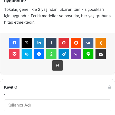
uygundur?
Tokalar, genellikle 2 yaşından itibaren tüm kız çocukları
için uygundur. Farklı modeller ve boyutlar, her yaş grubuna
hitap etmektedir.
Facebook
X
LinkedIn
Tumblr
Pinterest
Reddit
VKontakte
Odnok
Pocket
Skype
Messenger
WhatsApp
Telegram
Viber
Line
E-Posta ile payla
Yazdır
Kayıt Ol