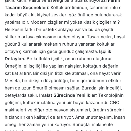
şıklık katın. Kalite ve estetiği bir arada sunuyoruz!
Farklı
Tasarım Seçenekleri
: Koltuk üretiminde, tasarımın rolü o
kadar büyük ki, kişisel zevkleri göz önünde bulundurarak
yapılmalıdır. Modern çizgiler mi yoksa klasik çizgiler mi?
Herkesin farklı bir estetik anlayışı var ve bu da çeşitli
stillerin ortaya çıkmasına neden oluyor. Tasarımcılar, hayal
gücünü kullanarak mekanın ruhunu yansıtan koltuklar
ortaya çıkarmak için gece gündüz çalışmakta.
İşçilik
Detayları
: Bir koltukta işçilik, onun ruhunu oluşturur.
Örneğin, el işçiliği ile yapılan nakışlar, koltuğun değerini
kat kat artırır. Bir dikişin titizlikle atılması, ona hayat verir.
Mesela, bir dikişin düzgünlüğü, hem görünümünü etkiler
hem de uzun ömürlü olmasını sağlar. Burada işin inceliği,
detaylarda saklı.
İmalat Sürecinde Yenilikler
: Teknolojinin
gelişimi, koltuk imalatına yeni bir boyut kazandırdı. CNC
makineleri ve diğer otomasyon sistemleri, üretim sürecini
hızlandırırken kaliteyi de artırıyor. Ama unutmayalım, insan
emeği her zaman yerini koruyor. Sonuçta, makine ile