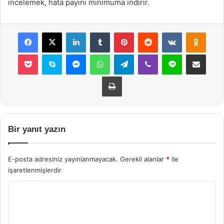
incelemek, hata payını minimuma indirir.
Facebook
X
LinkedIn
Tumblr
Pinterest
Reddit
VKontakte
Odnok
Pocket
Skype
Messenger
WhatsApp
Telegram
Viber
Line
E-Posta ile payla
Yazdır
Bir yanıt yazın
E-posta adresiniz yayınlanmayacak.
Gerekli alanlar
*
ile
işaretlenmişlerdir
Y
o
r