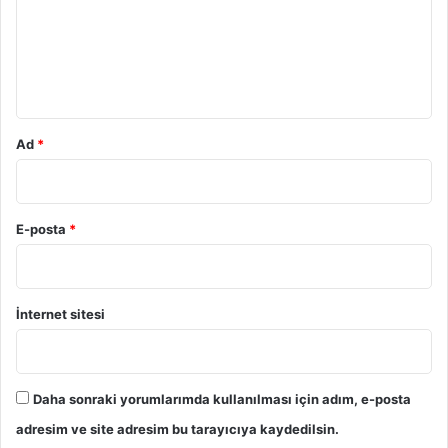
u
m
*
Ad
*
E-posta
*
İnternet sitesi
Daha sonraki yorumlarımda kullanılması için adım, e-posta
adresim ve site adresim bu tarayıcıya kaydedilsin.