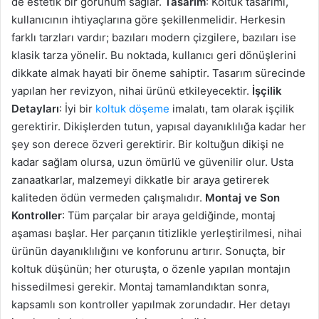
de estetik bir görünüm sağlar.
Tasarım
: Koltuk tasarımı,
kullanıcının ihtiyaçlarına göre şekillenmelidir. Herkesin
farklı tarzları vardır; bazıları modern çizgilere, bazıları ise
klasik tarza yönelir. Bu noktada, kullanıcı geri dönüşlerini
dikkate almak hayati bir öneme sahiptir. Tasarım sürecinde
yapılan her revizyon, nihai ürünü etkileyecektir.
İşçilik
Detayları
: İyi bir
koltuk döşeme
imalatı, tam olarak işçilik
gerektirir. Dikişlerden tutun, yapısal dayanıklılığa kadar her
şey son derece özveri gerektirir. Bir koltuğun dikişi ne
kadar sağlam olursa, uzun ömürlü ve güvenilir olur. Usta
zanaatkarlar, malzemeyi dikkatle bir araya getirerek
kaliteden ödün vermeden çalışmalıdır.
Montaj ve Son
Kontroller
: Tüm parçalar bir araya geldiğinde, montaj
aşaması başlar. Her parçanın titizlikle yerleştirilmesi, nihai
ürünün dayanıklılığını ve konforunu artırır. Sonuçta, bir
koltuk düşünün; her oturuşta, o özenle yapılan montajın
hissedilmesi gerekir. Montaj tamamlandıktan sonra,
kapsamlı son kontroller yapılmak zorundadır. Her detayı