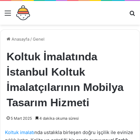
Menü
Ar
Anasayfa
/
Genel
Koltuk İmalatında
İstanbul Koltuk
İmalatçılarının Mobilya
Tasarım Hizmeti
5 Mart 2025
4 dakika okuma süresi
Koltuk imalatı
nda ustalıkla birleşen doğru işçilik ile evinize