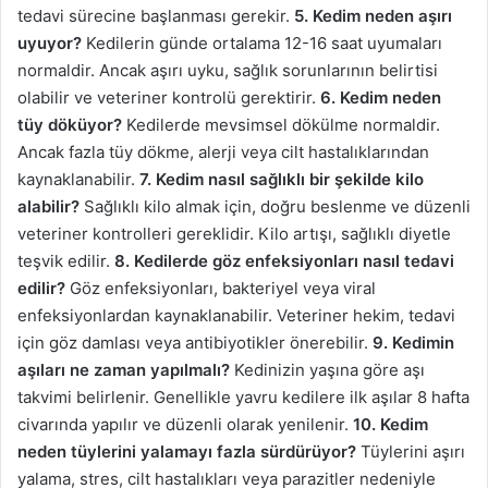
tedavi sürecine başlanması gerekir.
5. Kedim neden aşırı
uyuyor?
Kedilerin günde ortalama 12-16 saat uyumaları
normaldir. Ancak aşırı uyku, sağlık sorunlarının belirtisi
olabilir ve veteriner kontrolü gerektirir.
6. Kedim neden
tüy döküyor?
Kedilerde mevsimsel dökülme normaldir.
Ancak fazla tüy dökme, alerji veya cilt hastalıklarından
kaynaklanabilir.
7. Kedim nasıl sağlıklı bir şekilde kilo
alabilir?
Sağlıklı kilo almak için, doğru beslenme ve düzenli
veteriner kontrolleri gereklidir. Kilo artışı, sağlıklı diyetle
teşvik edilir.
8. Kedilerde göz enfeksiyonları nasıl tedavi
edilir?
Göz enfeksiyonları, bakteriyel veya viral
enfeksiyonlardan kaynaklanabilir. Veteriner hekim, tedavi
için göz damlası veya antibiyotikler önerebilir.
9. Kedimin
aşıları ne zaman yapılmalı?
Kedinizin yaşına göre aşı
takvimi belirlenir. Genellikle yavru kedilere ilk aşılar 8 hafta
civarında yapılır ve düzenli olarak yenilenir.
10. Kedim
neden tüylerini yalamayı fazla sürdürüyor?
Tüylerini aşırı
yalama, stres, cilt hastalıkları veya parazitler nedeniyle