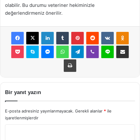
olabilir. Bu durumu veteriner hekiminizle
değerlendirmeniz önerilir.
Facebook
X
LinkedIn
Tumblr
Pinterest
Reddit
VKontakte
Odnok
Pocket
Skype
Messenger
WhatsApp
Telegram
Viber
Line
E-Posta ile payla
Yazdır
Bir yanıt yazın
E-posta adresiniz yayınlanmayacak.
Gerekli alanlar
*
ile
işaretlenmişlerdir
Y
o