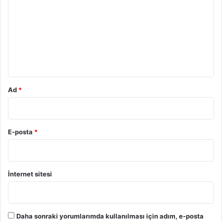
r
u
m
*
Ad
*
E-posta
*
İnternet sitesi
Daha sonraki yorumlarımda kullanılması için adım, e-posta