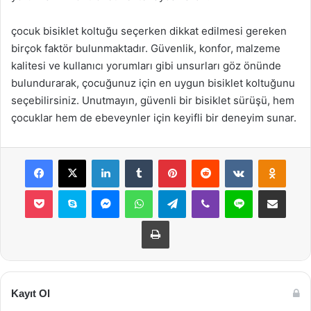
çocuk bisiklet koltuğu seçerken dikkat edilmesi gereken
birçok faktör bulunmaktadır. Güvenlik, konfor, malzeme
kalitesi ve kullanıcı yorumları gibi unsurları göz önünde
bulundurarak, çocuğunuz için en uygun bisiklet koltuğunu
seçebilirsiniz. Unutmayın, güvenli bir bisiklet sürüşü, hem
çocuklar hem de ebeveynler için keyifli bir deneyim sunar.
Facebook
X
LinkedIn
Tumblr
Pinterest
Reddit
VKontakte
Odnok
Pocket
Skype
Messenger
WhatsApp
Telegram
Viber
Line
E-Posta ile payla
Yazdır
Kayıt Ol