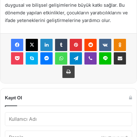
duygusal ve bilişsel gelişimlerine büyük katkı sağlar. Bu
dönemde yapılan etkinlikler, çocukların yaratıcılıklarını ve
ifade yeteneklerini geliştirmelerine yardımcı olur.
Facebook
X
LinkedIn
Tumblr
Pinterest
Reddit
VKontakte
Odnok
Pocket
Skype
Messenger
WhatsApp
Telegram
Viber
Line
E-Posta ile payla
Yazdır
Kayıt Ol