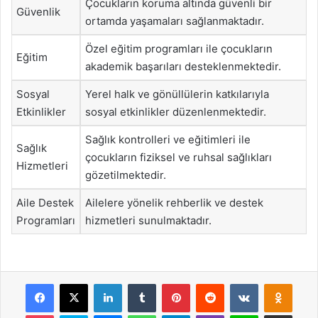
Çocukların koruma altında güvenli bir
Güvenlik
ortamda yaşamaları sağlanmaktadır.
Özel eğitim programları ile çocukların
Eğitim
akademik başarıları desteklenmektedir.
Sosyal
Yerel halk ve gönüllülerin katkılarıyla
Etkinlikler
sosyal etkinlikler düzenlenmektedir.
Sağlık kontrolleri ve eğitimleri ile
Sağlık
çocukların fiziksel ve ruhsal sağlıkları
Hizmetleri
gözetilmektedir.
Aile Destek
Ailelere yönelik rehberlik ve destek
Programları
hizmetleri sunulmaktadır.
Facebook
X
LinkedIn
Tumblr
Pinterest
Reddit
VKontakte
Odnok
Pocket
Skype
Messenger
WhatsApp
Telegram
Viber
Line
E-Posta ile payla