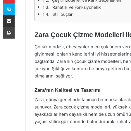
Çeşitli Modeller ve Renk Seçenekleri
Skype
Rahatlık ve Fonksiyonellik
Stil İpuçları
E-Posta ile paylaş
Yazdır
Zara Çocuk Çizme Modelleri ile
Çocuk modası, ebeveynlerin en çok önem verdiğ
giyinmesi, onların kendilerini iyi hissetmeler
bağlamda, Zara’nın çocuk çizme modelleri, hem 
çekiyor. Şıklığı ve konforu bir araya getiren bu 
olmalarını sağlıyor.
Zara’nın Kalitesi ve Tasarımı
Zara, dünya genelinde tanınan bir marka olarak, 
sunuyor. Zara çocuk çizme modelleri, yüksek kal
ayakkabılar hem dayanıklı hem de uzun ömürlü ol
yaşam stilini göz önünde bulundurarak, rahat v