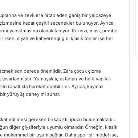
ruplarına ve zevklere hitap eden geniş bir yelpazeye
ş çizmesine kadar çeşitli seçenekler bulunuyor. Ayrıca,
rzlarını yansıtmasına olanak tanıyor. Kırmızı, mavi, pembe
dirirken, siyah ve kahverengi gibi klasik tonlar ise her
 seçmek son derece önemlidir. Zara çocuk çizme
asarlanmıştır. Yumuşak iç astarları ve hafif yapıları
le rahatlıkla hareket edebilirler. Ayrıca, kaymaz
 bir yürüyüş deneyimi sunar.
kat edilmesi gereken birkaç stil ipucu bulunmaktadır.
ğun diğer giysileriyle uyumlu olmalıdır. Örneğin, klasik
 ile mükemmel bir uyum sağlar. Daha spor bir model ise,