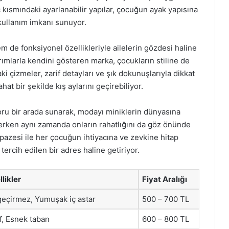
kısmındaki ayarlanabilir yapılar, çocuğun ayak yapısına
 kullanım imkanı sunuyor.
 de fonksiyonel özellikleriyle ailelerin gözdesi haline
rımlarla kendini gösteren marka, çocukların stiline de
i çizmeler, zarif detayları ve şık dokunuşlarıyla dikkat
t bir şekilde kış aylarını geçirebiliyor.
foru bir arada sunarak, modayı miniklerin dünyasına
klerken aynı zamanda onların rahatlığını da göz önünde
pazesi ile her çocuğun ihtiyacına ve zevkine hitap
ercih edilen bir adres haline getiriyor.
likler
Fiyat Aralığı
geçirmez, Yumuşak iç astar
500 – 700 TL
f, Esnek taban
600 – 800 TL