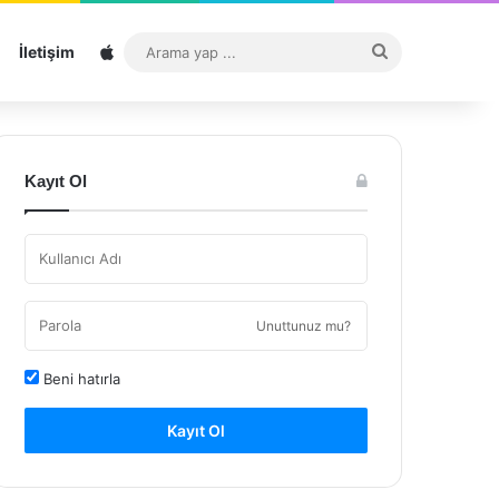
Sitemap
Arama
İletişim
yap
...
Kayıt Ol
Unuttunuz mu?
Beni hatırla
Kayıt Ol