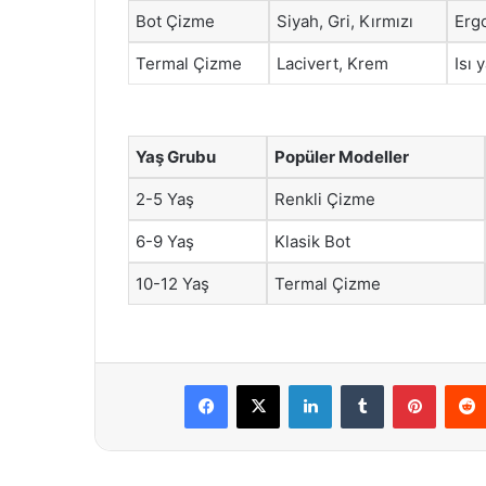
Bot Çizme
Siyah, Gri, Kırmızı
Ergo
Termal Çizme
Lacivert, Krem
Isı 
Yaş Grubu
Popüler Modeller
2-5 Yaş
Renkli Çizme
6-9 Yaş
Klasik Bot
10-12 Yaş
Termal Çizme
Facebook
X
LinkedIn
Tumblr
Pintere