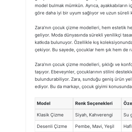
model bulmak mümkün. Ayrıca, ayakkabıların iç 
göre daha iyi bir uyum sağlıyor ve uzun süreli
Zara’nın çocuk çizme modelleri, hem estetik hem
geliyor. Moda dünyasında sürekli yenilikçi tasa
katkıda bulunuyor. Özellikle kış koleksiyonundak
çekiyor. Bu sayede, çocuklar hem şık hem de raha
Zara’nın çocuk çizme modelleri, şıklığı ve kon
taşıyor. Ebeveynler, çocuklarının stilini deste
bulundurabiliyor. Zara, sunduğu geniş ürün yel
ediyor. Bu da markayı, çocuk giyimi konusunda t
Model
Renk Seçenekleri
Özel
Klasik Çizme
Siyah, Kahverengi
Su 
Desenli Çizme
Pembe, Mavi, Yeşil
Hafi