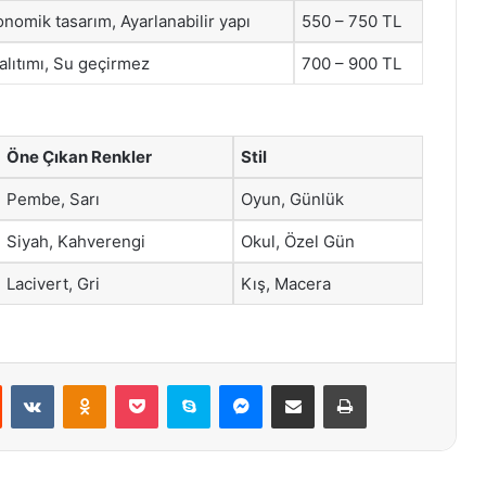
nomik tasarım, Ayarlanabilir yapı
550 – 750 TL
yalıtımı, Su geçirmez
700 – 900 TL
Öne Çıkan Renkler
Stil
Pembe, Sarı
Oyun, Günlük
Siyah, Kahverengi
Okul, Özel Gün
Lacivert, Gri
Kış, Macera
st
Reddit
VKontakte
Odnoklassniki
Pocket
Skype
Messenger
E-Posta ile paylaş
Yazdır