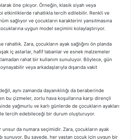
larak öne çıkıyor. Örneğin, klasik siyah veya
etkinliklerde rahatlıkla tercih edilebilir. Renkli ve
nüm sağlıyor ve çocukların karakterini yansıtmasına
 çocuklarına uygun model seçimini kolaylaştırıyor.
e rahatlık. Zara, çocukların ayak sağlığını ön planda
uşak iç astarlar, hafif tabanlar ve esnek malzemeler
sıtlamadan rahat bir kullanım sunuluyor. Böylece, gün
 oynayabilir veya arkadaşlarıyla dışarıda vakit
değil, aynı zamanda dayanıklılığı da beraberinde
len bu çizmeler, zorlu hava koşullarına karşı dirençli
esinde yağmurlu ve karlı günlerde de çocukların ayakları
le tercih edebileceği bir durum oluşturuyor.
r unsur da numara seçimidir. Zara, çocukların ayak
ığı sunuyor. Bu sayede, her yaştan çocuk için uygun bir