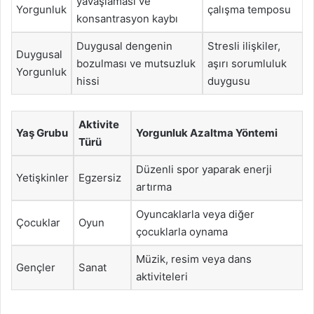
yavaşlaması ve
Yorgunluk
çalışma temposu
konsantrasyon kaybı
Duygusal dengenin
Stresli ilişkiler,
Duygusal
bozulması ve mutsuzluk
aşırı sorumluluk
Yorgunluk
hissi
duygusu
Aktivite
Yaş Grubu
Yorgunluk Azaltma Yöntemi
Türü
Düzenli spor yaparak enerji
Yetişkinler
Egzersiz
artırma
Oyuncaklarla veya diğer
Çocuklar
Oyun
çocuklarla oynama
Müzik, resim veya dans
Gençler
Sanat
aktiviteleri