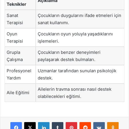
Açıklama
Teknikler
Sanat
Çocukların duygularını ifade etmeleri için
Terapisi
sanat kullanımı.
Oyun
Çocukların oyun yoluyla yaşadıklarını
Terapisi
işlemeleri.
Grupla
Çocukların benzer deneyimleri
Çalışma
paylaşarak destek bulmaları.
Profesyonel
Uzmanlar tarafından sunulan psikolojik
Yardım
destek.
Ailelerin travma sonrası nasıl destek
Aile Eğitimi
olabilecekleri eğitimi.
Facebook
X
LinkedIn
Tumblr
Pinterest
Reddit
VKontakte
Odnok