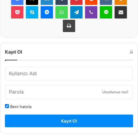
Pocket
Skype
Messenger
WhatsApp
Telegram
Viber
Line
E-Posta ile payla
Yazdır
Kayıt Ol
Unuttunuz mu?
Beni hatırla
Kayıt Ol