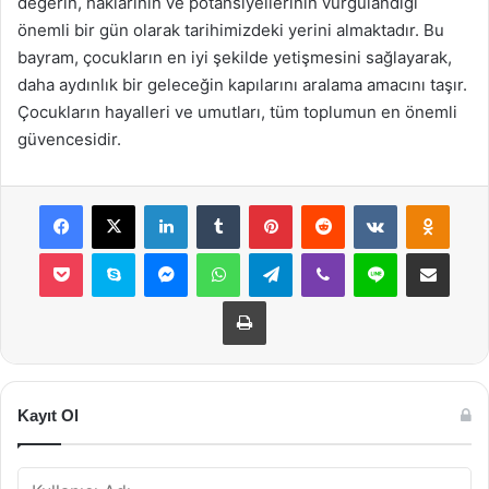
değerin, haklarının ve potansiyellerinin vurgulandığı
önemli bir gün olarak tarihimizdeki yerini almaktadır. Bu
bayram, çocukların en iyi şekilde yetişmesini sağlayarak,
daha aydınlık bir geleceğin kapılarını aralama amacını taşır.
Çocukların hayalleri ve umutları, tüm toplumun en önemli
güvencesidir.
Facebook
X
LinkedIn
Tumblr
Pinterest
Reddit
VKontakte
Odnok
Pocket
Skype
Messenger
WhatsApp
Telegram
Viber
Line
E-Posta ile payla
Yazdır
Kayıt Ol