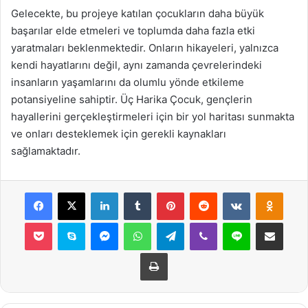
Gelecekte, bu projeye katılan çocukların daha büyük
başarılar elde etmeleri ve toplumda daha fazla etki
yaratmaları beklenmektedir. Onların hikayeleri, yalnızca
kendi hayatlarını değil, aynı zamanda çevrelerindeki
insanların yaşamlarını da olumlu yönde etkileme
potansiyeline sahiptir. Üç Harika Çocuk, gençlerin
hayallerini gerçekleştirmeleri için bir yol haritası sunmakta
ve onları desteklemek için gerekli kaynakları
sağlamaktadır.
Facebook
X
LinkedIn
Tumblr
Pinterest
Reddit
VKontakte
Odnok
Pocket
Skype
Messenger
WhatsApp
Telegram
Viber
Line
E-Posta ile payla
Yazdır