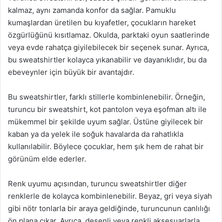
kalmaz, aynı zamanda konfor da sağlar. Pamuklu
kumaşlardan üretilen bu kıyafetler, çocukların hareket
özgürlüğünü kısıtlamaz. Okulda, parktaki oyun saatlerinde
veya evde rahatça giyilebilecek bir seçenek sunar. Ayrıca,
bu sweatshirtler kolayca yıkanabilir ve dayanıklıdır, bu da
ebeveynler için büyük bir avantajdır.
Bu sweatshirtler, farklı stillerle kombinlenebilir. Örneğin,
turuncu bir sweatshirt, kot pantolon veya eşofman altı ile
mükemmel bir şekilde uyum sağlar. Üstüne giyilecek bir
kaban ya da yelek ile soğuk havalarda da rahatlıkla
kullanılabilir. Böylece çocuklar, hem şık hem de rahat bir
görünüm elde ederler.
Renk uyumu açısından, turuncu sweatshirtler diğer
renklerle de kolayca kombinlenebilir. Beyaz, gri veya siyah
gibi nötr tonlarla bir araya geldiğinde, turuncunun canlılığı
ön plana çıkar. Ayrıca, desenli veya renkli aksesuarlarla