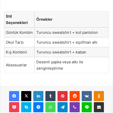
Stil
Örnekler
Seçenekleri
Günlük Kombin
Turuncu sweatshirt + kot pantolon
Okul Tarzı
Turuncu sweatshirt + eşofman altı
Kış Kombini
Turuncu sweatshirt + kaban
Desenli şapka veya atkı ile
Aksesuarlar
zenginleştirme
Facebook
X
LinkedIn
Tumblr
Pinterest
Reddit
VKontakte
Odnok
Pocket
Skype
Messenger
WhatsApp
Telegram
Viber
Line
E-Posta ile payla
Yazdır