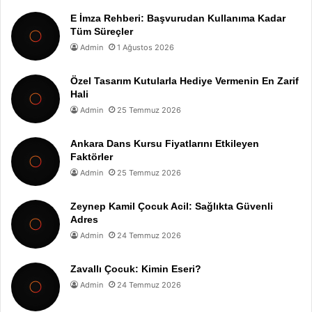
E İmza Rehberi: Başvurudan Kullanıma Kadar
Tüm Süreçler
Admin
1 Ağustos 2026
Özel Tasarım Kutularla Hediye Vermenin En Zarif
Hali
Admin
25 Temmuz 2026
Ankara Dans Kursu Fiyatlarını Etkileyen
Faktörler
Admin
25 Temmuz 2026
Zeynep Kamil Çocuk Acil: Sağlıkta Güvenli
Adres
Admin
24 Temmuz 2026
Zavallı Çocuk: Kimin Eseri?
Admin
24 Temmuz 2026