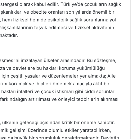
tergesi olarak kabul edilir. Türkiye’de çocukların sağlık
kanlıkları ve obezite oranları son yıllarda önemli bir
, hem fiziksel hem de psikolojik sağlık sorunlarına yol
ışkanlıklarının teşvik edilmesi ve fiziksel aktivitenin
maktadır.
leşmesi’ni imzalayan ülkeler arasındadır. Bu sözleşme,
akta ve devletlere bu hakları koruma yükümlülüğü
için çeşitli yasalar ve düzenlemeler yer almakta; Aile
rını korumak ve ihlalleri önlemek amacıyla aktif bir
akları ihlalleri ve çocuk istismarı gibi ciddi sorunlar
rkındalığın artırılması ve önleyici tedbirlerin alınması
 ülkenin geleceği açısından kritik bir öneme sahiptir.
ik gelişimi üzerinde olumlu etkiler yaratabilirken,
ması da büyük bir sorumluluk gerektirmektedir. Devletin