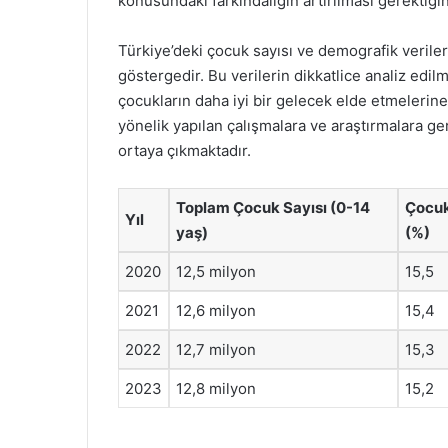
konusundaki farkındalığın artırılması gerektiği
Türkiye’deki çocuk sayısı ve demografik veriler
göstergedir. Bu verilerin dikkatlice analiz edilm
çocukların daha iyi bir gelecek elde etmelerin
yönelik yapılan çalışmalara ve araştırmalara ge
ortaya çıkmaktadır.
Toplam Çocuk Sayısı (0-14
Çocuk
Yıl
yaş)
(%)
2020
12,5 milyon
15,5
2021
12,6 milyon
15,4
2022
12,7 milyon
15,3
2023
12,8 milyon
15,2