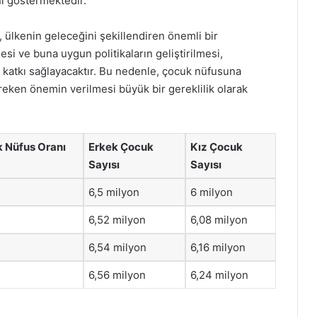
ni göstermektedir.
, ülkenin geleceğini şekillendiren önemli bir
esi ve buna uygun politikaların geliştirilmesi,
e katkı sağlayacaktır. Bu nedenle, çocuk nüfusuna
reken önemin verilmesi büyük bir gereklilik olarak
 Nüfus Oranı
Erkek Çocuk
Kız Çocuk
Sayısı
Sayısı
6,5 milyon
6 milyon
6,52 milyon
6,08 milyon
6,54 milyon
6,16 milyon
6,56 milyon
6,24 milyon