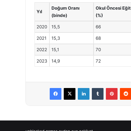
Doğum Oranı
Okul Öncesi Eğit
Yıl
(binde)
(%)
2020
15,5
66
2021
15,3
68
2022
15,1
70
2023
14,9
72
Facebook
X
LinkedIn
Tumblr
Pintere