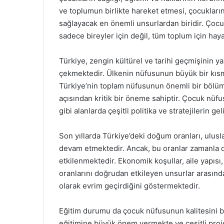
ve toplumun birlikte hareket etmesi, çocukların
sağlayacak en önemli unsurlardan biridir. Çocu
sadece bireyler için değil, tüm toplum için haya
Türkiye, zengin kültürel ve tarihi geçmişinin ya
çekmektedir. Ülkenin nüfusunun büyük bir kısm
Türkiye’nin toplam nüfusunun önemli bir bölü
açısından kritik bir öneme sahiptir. Çocuk nüf
gibi alanlarda çeşitli politika ve stratejilerin ge
Son yıllarda Türkiye’deki doğum oranları, ulusla
devam etmektedir. Ancak, bu oranlar zamanla d
etkilenmektedir. Ekonomik koşullar, aile yapısı,
oranlarını doğrudan etkileyen unsurlar arasınd
olarak evrim geçirdiğini göstermektedir.
Eğitim durumu da çocuk nüfusunun kalitesini be
eğitimine büyük önem vermekte ve çeşitli proje