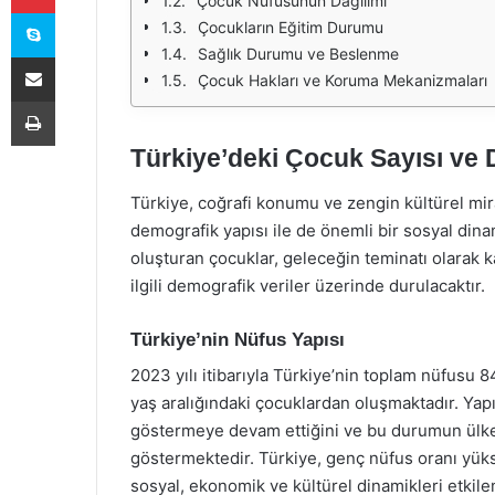
Çocuk Nüfusunun Dağılımı
Skype
Çocukların Eğitim Durumu
Sağlık Durumu ve Beslenme
E-Posta ile paylaş
Çocuk Hakları ve Koruma Mekanizmaları
Yazdır
Türkiye’deki Çocuk Sayısı ve 
Türkiye, coğrafi konumu ve zengin kültürel mira
demografik yapısı ile de önemli bir sosyal din
oluşturan çocuklar, geleceğin teminatı olarak k
ilgili demografik veriler üzerinde durulacaktır.
Türkiye’nin Nüfus Yapısı
2023 yılı itibarıyla Türkiye’nin toplam nüfusu 
yaş aralığındaki çocuklardan oluşmaktadır. Yapı
göstermeye devam ettiğini ve bu durumun ülken
göstermektedir. Türkiye, genç nüfus oranı yük
sosyal, ekonomik ve kültürel dinamikleri etkile