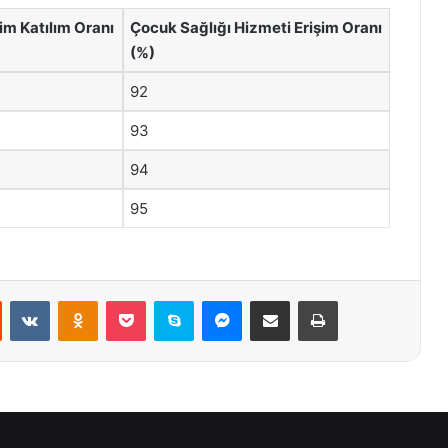
im Katılım Oranı
Çocuk Sağlığı Hizmeti Erişim Oranı
(%)
92
93
94
95
st
Reddit
VKontakte
Odnoklassniki
Pocket
Skype
Messenger
E-Posta ile paylaş
Yazdır