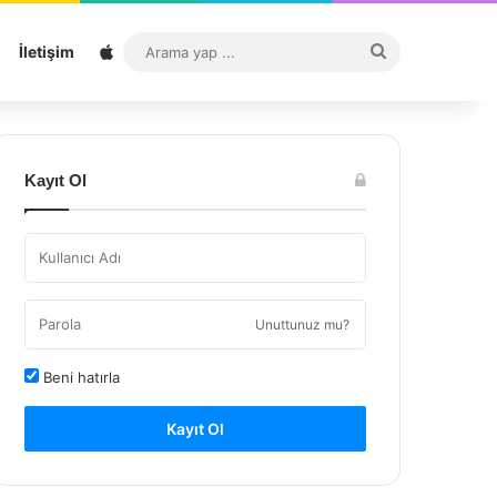
Sitemap
Arama
İletişim
yap
...
Kayıt Ol
Unuttunuz mu?
Beni hatırla
Kayıt Ol