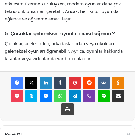
etkileşim üzerine kuruluyken, modern oyunlar daha çok
teknolojik unsurlar içerebilir. Ancak, her iki tür oyun da
eğlence ve öğrenme amacı taşır.
5. Çocuklar geleneksel oyunları nasıl öğrenir?
Çocuklar, ailelerinden, arkadaşlarından veya okuldan
geleneksel oyunları öğrenebilir. Ayrıca, oyunlar hakkında
kitaplar veya videolar da yardımcı olabilir.
Facebook
X
LinkedIn
Tumblr
Pinterest
Reddit
VKontakte
Odnok
Pocket
Skype
Messenger
WhatsApp
Telegram
Viber
Line
E-Posta ile payla
Yazdır
Kayıt Ol