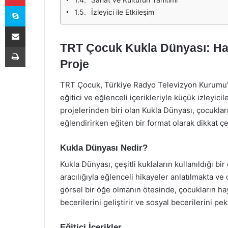
Skype
İzleyici ile Etkileşim
E-Posta ile paylaş
TRT Çocuk Kukla Dünyası: Hay
Yazdır
Proje
TRT Çocuk, Türkiye Radyo Televizyon Kurumu’nu
eğitici ve eğlenceli içerikleriyle küçük izleyic
projelerinden biri olan Kukla Dünyası, çocuklar
eğlendirirken eğiten bir format olarak dikkat ç
Kukla Dünyası Nedir?
Kukla Dünyası, çeşitli kuklaların kullanıldığı b
aracılığıyla eğlenceli hikayeler anlatılmakta ve
görsel bir öğe olmanın ötesinde, çocukların ha
becerilerini geliştirir ve sosyal becerilerini peki
Eğitici İçerikler