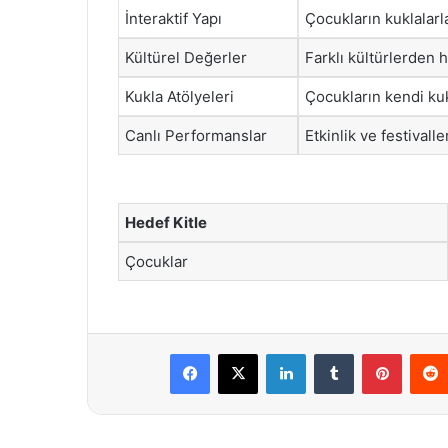
İnteraktif Yapı
Çocukların kuklalar
Kültürel Değerler
Farklı kültürlerden h
Kukla Atölyeleri
Çocukların kendi kukl
Canlı Performanslar
Etkinlik ve festivall
Hedef Kitle
Çocuklar
Facebook
X
LinkedIn
Tumblr
Pintere