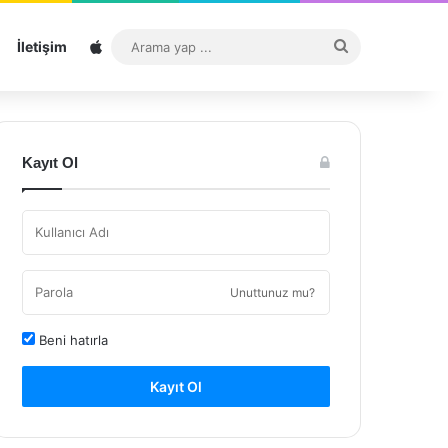
Sitemap
Arama
İletişim
yap
...
Kayıt Ol
Unuttunuz mu?
Beni hatırla
Kayıt Ol