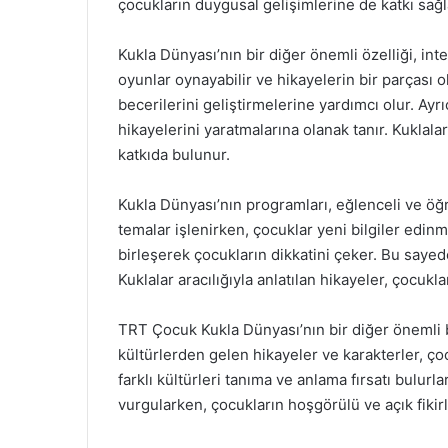
çocukların duygusal gelişimlerine de katkı sağl
Kukla Dünyası’nın bir diğer önemli özelliği, inte
oyunlar oynayabilir ve hikayelerin bir parçası o
becerilerini geliştirmelerine yardımcı olur. Ay
hikayelerini yaratmalarına olanak tanır. Kuklala
katkıda bulunur.
Kukla Dünyası’nın programları, eğlenceli ve öğre
temalar işlenirken, çocuklar yeni bilgiler edinme 
birleşerek çocukların dikkatini çeker. Bu sayed
Kuklalar aracılığıyla anlatılan hikayeler, çocuk
TRT Çocuk Kukla Dünyası’nın bir diğer önemli bo
kültürlerden gelen hikayeler ve karakterler, ç
farklı kültürleri tanıma ve anlama fırsatı bulurla
vurgularken, çocukların hoşgörülü ve açık fikirl