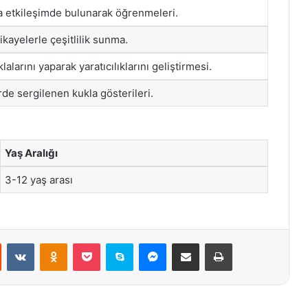
la etkileşimde bulunarak öğrenmeleri.
ikayelerle çeşitlilik sunma.
alarını yaparak yaratıcılıklarını geliştirmesi.
erde sergilenen kukla gösterileri.
Yaş Aralığı
3-12 yaş arası
st
Reddit
VKontakte
Odnoklassniki
Pocket
Skype
Messenger
E-Posta ile paylaş
Yazdır