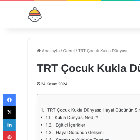
Anasayfa
/
Genel
/
TRT Çocuk Kukla Dünyası
TRT Çocuk Kukla D
24 Kasım 2024
Facebook
X
TRT Çocuk Kukla Dünyası: Hayal Gücünün Sınır
Kukla Dünyası Nedir?
LinkedIn
Eğitici İçerikler
Pinterest
Hayal Gücünün Gelişimi
Sanat ve Kültürün Tanıtımı