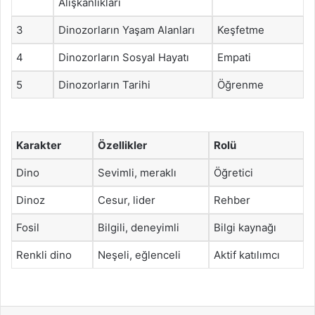
Alışkanlıkları
3
Dinozorların Yaşam Alanları
Keşfetme
4
Dinozorların Sosyal Hayatı
Empati
5
Dinozorların Tarihi
Öğrenme
Karakter
Özellikler
Rolü
Dino
Sevimli, meraklı
Öğretici
Dinoz
Cesur, lider
Rehber
Fosil
Bilgili, deneyimli
Bilgi kaynağı
Renkli dino
Neşeli, eğlenceli
Aktif katılımcı