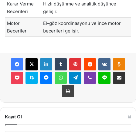
Karar Verme
Hızlı düşünme ve analitik düşünce
Becerileri
gelişir.
Motor
El-göz koordinasyonu ve ince motor
Beceriler
becerileri gelişir.
Facebook
X
LinkedIn
Tumblr
Pinterest
Reddit
VKontakte
Odnok
Pocket
Skype
Messenger
WhatsApp
Telegram
Viber
Line
E-Posta ile payla
Yazdır
Kayıt Ol