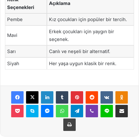
Açıklama
Seçenekleri
Pembe
Kız çocukları için popüler bir tercih.
Erkek çocukları için yaygın bir
Mavi
seçenek.
Sarı
Canlı ve neşeli bir alternatif.
Siyah
Her yaşa uygun klasik bir renk.
Facebook
X
LinkedIn
Tumblr
Pinterest
Reddit
VKontakte
Odnok
Pocket
Skype
Messenger
WhatsApp
Telegram
Viber
Line
E-Posta ile payla
Yazdır