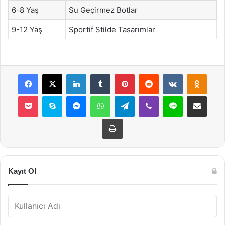
6-8 Yaş
Su Geçirmez Botlar
9-12 Yaş
Sportif Stilde Tasarımlar
Facebook
X
LinkedIn
Tumblr
Pinterest
Reddit
VKontakte
Odnok
Pocket
Skype
Messenger
WhatsApp
Telegram
Viber
Line
E-Posta ile payla
Yazdır
Kayıt Ol