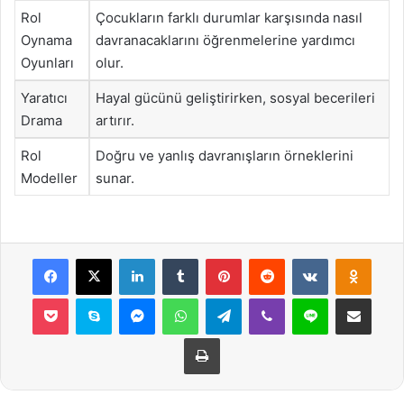
Rol
Çocukların farklı durumlar karşısında nasıl
Oynama
davranacaklarını öğrenmelerine yardımcı
Oyunları
olur.
Yaratıcı
Hayal gücünü geliştirirken, sosyal becerileri
Drama
artırır.
Rol
Doğru ve yanlış davranışların örneklerini
Modeller
sunar.
Facebook
X
LinkedIn
Tumblr
Pinterest
Reddit
VKontakte
Odnok
Pocket
Skype
Messenger
WhatsApp
Telegram
Viber
Line
E-Posta ile payla
Yazdır