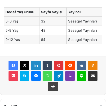
Hedef Yaş Grubu
Sayfa Sayısı
Yayıncı
3-6 Yaş
32
Sesegel Yayınları
6-9 Yaş
48
Sesegel Yayınları
9-12 Yaş
64
Sesegel Yayınları
Facebook
X
LinkedIn
Tumblr
Pinterest
Reddit
VKontakte
Odnok
Pocket
Skype
Messenger
WhatsApp
Telegram
Viber
Line
E-Posta ile payla
Yazdır