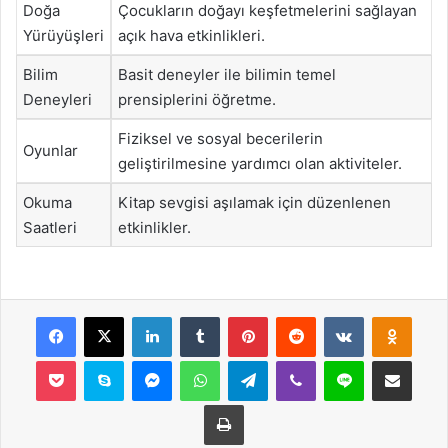
Doğa
Çocukların doğayı keşfetmelerini sağlayan
Yürüyüşleri
açık hava etkinlikleri.
Bilim
Basit deneyler ile bilimin temel
Deneyleri
prensiplerini öğretme.
Fiziksel ve sosyal becerilerin
Oyunlar
geliştirilmesine yardımcı olan aktiviteler.
Okuma
Kitap sevgisi aşılamak için düzenlenen
Saatleri
etkinlikler.
Facebook
X
LinkedIn
Tumblr
Pinterest
Reddit
VKontakte
Odnok
Pocket
Skype
Messenger
WhatsApp
Telegram
Viber
Line
E-Posta ile payla
Yazdır