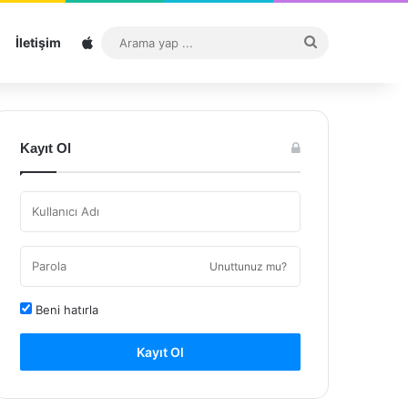
Sitemap
Arama
İletişim
yap
...
Kayıt Ol
Unuttunuz mu?
Beni hatırla
Kayıt Ol