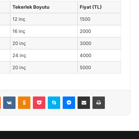
Tekerlek Boyutu
Fiyat (TL)
12 inç
1500
16 inç
2000
20 inç
3000
24 inç
4000
20 inç
5000
st
Reddit
VKontakte
Odnoklassniki
Pocket
Skype
Messenger
E-Posta ile paylaş
Yazdır