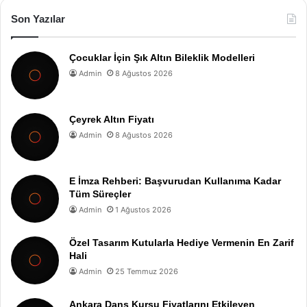
Son Yazılar
Çocuklar İçin Şık Altın Bileklik Modelleri
Admin
8 Ağustos 2026
Çeyrek Altın Fiyatı
Admin
8 Ağustos 2026
E İmza Rehberi: Başvurudan Kullanıma Kadar
Tüm Süreçler
Admin
1 Ağustos 2026
Özel Tasarım Kutularla Hediye Vermenin En Zarif
Hali
Admin
25 Temmuz 2026
Ankara Dans Kursu Fiyatlarını Etkileyen