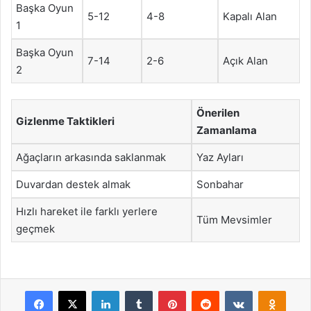
Başka Oyun
5-12
4-8
Kapalı Alan
1
Başka Oyun
7-14
2-6
Açık Alan
2
Önerilen
Gizlenme Taktikleri
Zamanlama
Ağaçların arkasında saklanmak
Yaz Ayları
Duvardan destek almak
Sonbahar
Hızlı hareket ile farklı yerlere
Tüm Mevsimler
geçmek
Facebook
X
LinkedIn
Tumblr
Pinterest
Reddit
VKontakte
Odnok