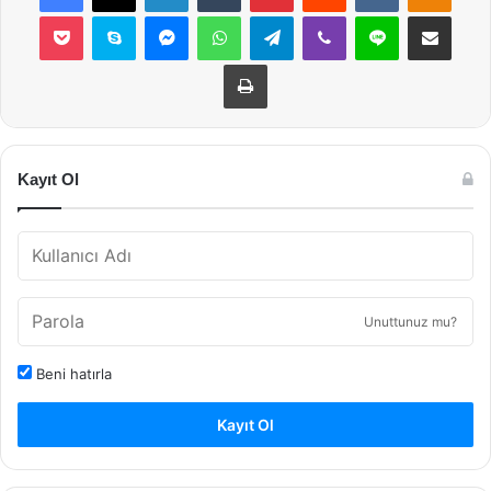
Pocket
Skype
Messenger
WhatsApp
Telegram
Viber
Line
E-Posta ile payla
Yazdır
Kayıt Ol
Unuttunuz mu?
Beni hatırla
Kayıt Ol