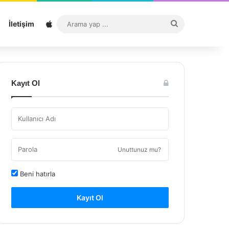
Sitemap
Arama
İletişim
yap
...
Kayıt Ol
Unuttunuz mu?
Beni hatırla
Kayıt Ol