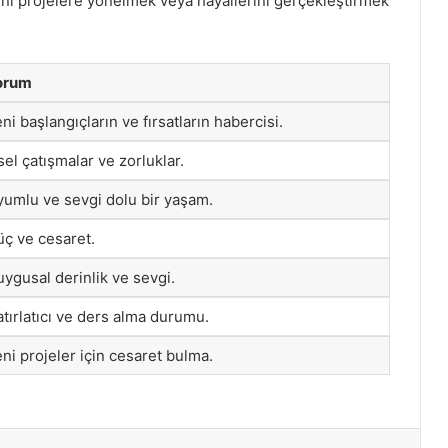
eni projelere yönelmek veya hayallerini gerçekleştirmek
orum
ni başlangıçların ve fırsatların habercisi.
sel çatışmalar ve zorluklar.
umlu ve sevgi dolu bir yaşam.
ç ve cesaret.
ygusal derinlik ve sevgi.
tırlatıcı ve ders alma durumu.
ni projeler için cesaret bulma.
st
Reddit
VKontakte
Odnoklassniki
Pocket
Skype
Messenger
E-Posta ile paylaş
Yazdır