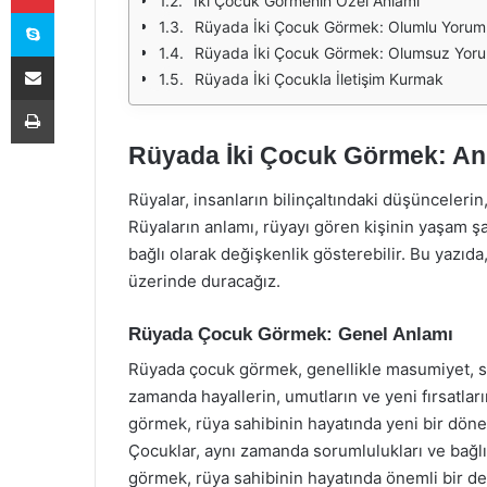
İki Çocuk Görmenin Özel Anlamı
Skype
Rüyada İki Çocuk Görmek: Olumlu Yorum
Rüyada İki Çocuk Görmek: Olumsuz Yoru
E-Posta ile paylaş
Rüyada İki Çocukla İletişim Kurmak
Yazdır
Rüyada İki Çocuk Görmek: Anl
Rüyalar, insanların bilinçaltındaki düşüncelerin
Rüyaların anlamı, rüyayı gören kişinin yaşam şar
bağlı olarak değişkenlik gösterebilir. Bu yazıd
üzerinde duracağız.
Rüyada Çocuk Görmek: Genel Anlamı
Rüyada çocuk görmek, genellikle masumiyet, saflı
zamanda hayallerin, umutların ve yeni fırsatla
görmek, rüya sahibinin hayatında yeni bir dönem
Çocuklar, aynı zamanda sorumlulukları ve bağlıl
görmek, rüya sahibinin hayatında önemli bir değ