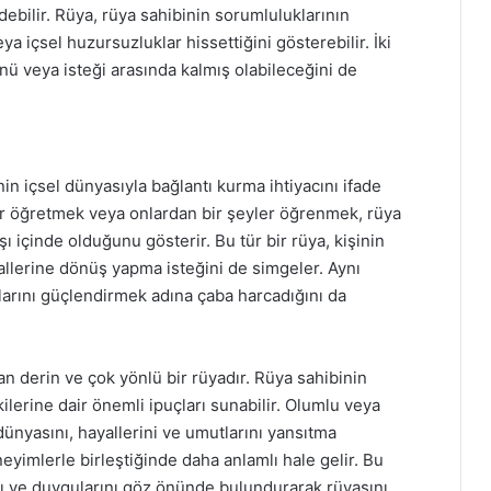
debilir. Rüya, rüya sahibinin sorumluluklarının
veya içsel huzursuzluklar hissettiğini gösterebilir. İki
önü veya isteği arasında kalmış olabileceğini de
in içsel dünyasıyla bağlantı kurma ihtiyacını ifade
ler öğretmek veya onlardan bir şeyler öğrenmek, rüya
ı içinde olduğunu gösterir. Bu tür bir rüya, kişinin
llerine dönüş yapma isteğini de simgeler. Aynı
larını güçlendirmek adına çaba harcadığını da
an derin ve çok yönlü bir rüyadır. Rüya sahibinin
ilerine dair önemli ipuçları sunabilir. Olumlu veya
ünyasını, hayallerini ve umutlarını yansıtma
neyimlerle birleştiğinde daha anlamlı hale gelir. Bu
nı ve duygularını göz önünde bulundurarak rüyasını