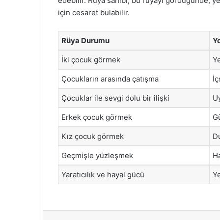
edebilir. Rüya sahibi, bu rüyayı gördüğünde, y
için cesaret bulabilir.
Rüya Durumu
Y
İki çocuk görmek
Ye
Çocukların arasında çatışma
İç
Çocuklar ile sevgi dolu bir ilişki
Uy
Erkek çocuk görmek
Gü
Kız çocuk görmek
Du
Geçmişle yüzleşmek
Ha
Yaratıcılık ve hayal gücü
Ye
Facebook
X
LinkedIn
Tumblr
Pintere