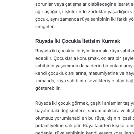
sorunlar veya çatışmalar olabileceğine işaret e
ağırlaştığını, ilişkilerinde zorluklar yaşadığını 
çocuk, aynı zamanda rüya sahibinin iki farklı y
simgeler.
Rüyada İki Çocukla İletişim Kurmak
Rüyada iki çocukla iletişim kurmak, rüya sahibin
edebilir. Çocuklarla konuşmak, onlara bir şey
sahibinin yaşamında daha derin bir anlam arayış
kendi çocukluk anılarına, masumiyetine ve haya
zamanda, rüya sahibinin sevdikleriyle olan bağ
gösterebilir.
Rüyada iki çocuk görmek, çeşitli anlamlar taşıy
hayatındaki değişimlere, sorumluluklara ve ilişk
olumsuz yorumlanabilen bu rüya, kişinin içsel d
potansiyeline sahiptir. Rüya tabirleri kişisel de
nedenle, rüya sahibinin kendi yaşam koşulları