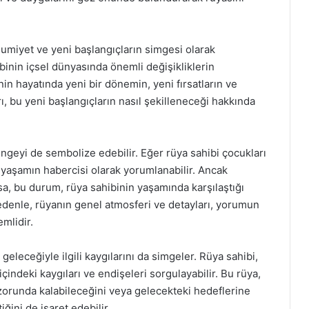
sumiyet ve yeni başlangıçların simgesi olarak
binin içsel dünyasında önemli değişikliklerin
nin hayatında yeni bir dönemin, yeni fırsatların ve
rı, bu yeni başlangıçların nasıl şekilleneceği hakkında
ngeyi de sembolize edebilir. Eğer rüya sahibi çocukları
 yaşamın habercisi olarak yorumlanabilir. Ancak
sa, bu durum, rüya sahibinin yaşamında karşılaştığı
 nedenle, rüyanın genel atmosferi ve detayları, yorumun
mlidir.
eleceğiyle ilgili kaygılarını da simgeler. Rüya sahibi,
indeki kaygıları ve endişeleri sorgulayabilir. Bu rüya,
zorunda kalabileceğini veya gelecekteki hedeflerine
ğini de işaret edebilir.