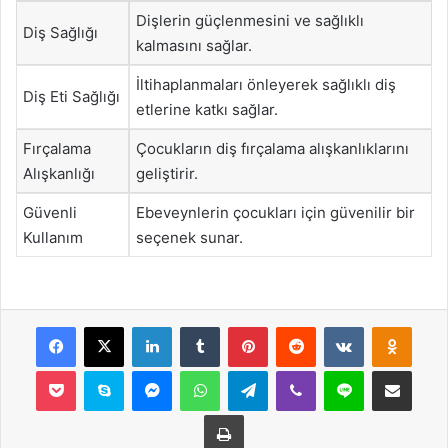
Dişlerin güçlenmesini ve sağlıklı
Diş Sağlığı
kalmasını sağlar.
İltihaplanmaları önleyerek sağlıklı diş
Diş Eti Sağlığı
etlerine katkı sağlar.
Fırçalama
Çocukların diş fırçalama alışkanlıklarını
Alışkanlığı
geliştirir.
Güvenli
Ebeveynlerin çocukları için güvenilir bir
Kullanım
seçenek sunar.
Facebook
X
LinkedIn
Tumblr
Pinterest
Reddit
VKontakte
Odnok
Pocket
Skype
Messenger
WhatsApp
Telegram
Viber
Line
E-Posta ile payla
Yazdır