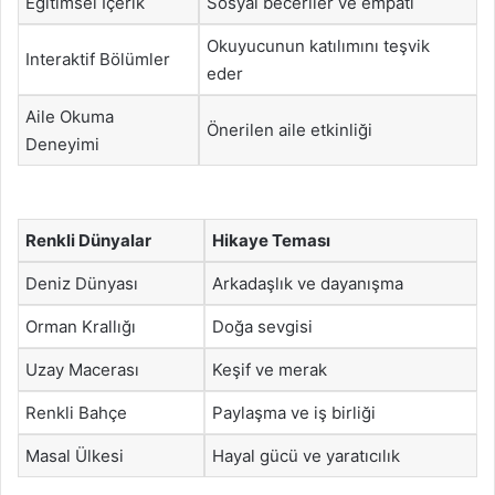
Eğitimsel İçerik
Sosyal beceriler ve empati
Okuyucunun katılımını teşvik
Interaktif Bölümler
eder
Aile Okuma
Önerilen aile etkinliği
Deneyimi
Renkli Dünyalar
Hikaye Teması
Deniz Dünyası
Arkadaşlık ve dayanışma
Orman Krallığı
Doğa sevgisi
Uzay Macerası
Keşif ve merak
Renkli Bahçe
Paylaşma ve iş birliği
Masal Ülkesi
Hayal gücü ve yaratıcılık