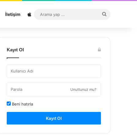
Sitemap
Arama
İletişim
yap
...
Kayıt Ol
Unuttunuz mu?
Beni hatırla
Kayıt Ol