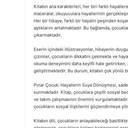
Kitabın ana karakterleri, her biri farklı hayalle
maceralar, okuyuculara hayallerinin gerçekleşm
Her bir hikaye, farklı bir hayalin peşinden koşan
aştıklarını anlatmaktadır. Bu bağlamda, çocuk
çıkarmaktadır.
Eserin içindeki illüstrasyonlar, hikayenin duyg
çizimler, çocukların dikkatini çekmekte ve hayal
okuma deneyimini daha keyifli hale getirirken,
geliştirmektedir. Bu durum, kitabın çok yönlü 
Pınar Çocuk: Hayallerin Suya Dönüşmesi, sadece 
sunmaktadır. Kitap, çocuklara çeşitli sosyal b
ve takım çalışmasının önemini vurgulamaktadır.
çocukların sosyal ilişkilerini güçlendirmeye yö
Kitabın dili, çocukların anlayabileceği basitlikte
göstererek, çocukların kelime hazinelerini geni