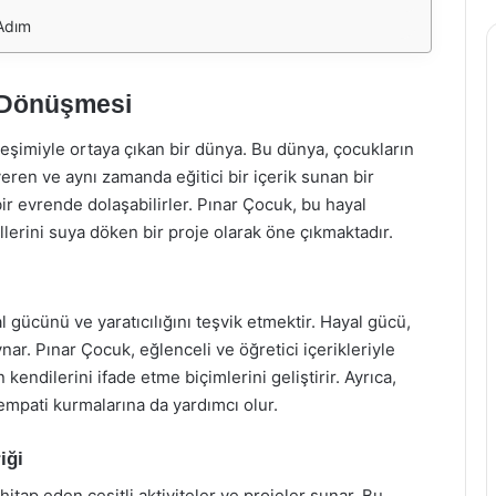
 Adım
a Dönüşmesi
leşimiyle ortaya çıkan bir dünya. Bu dünya, çocukların
veren ve aynı zamanda eğitici bir içerik sunan bir
bir evrende dolaşabilirler. Pınar Çocuk, bu hayal
lerini suya döken bir proje olarak öne çıkmaktadır.
gücünü ve yaratıcılığını teşvik etmektir. Hayal gücü,
ynar. Pınar Çocuk, eğlenceli ve öğretici içerikleriyle
kendilerini ifade etme biçimlerini geliştirir. Ayrıca,
 empati kurmalarına da yardımcı olur.
iği
hitap eden çeşitli aktiviteler ve projeler sunar. Bu