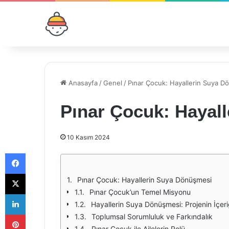
Anasayfa
/
Genel
/
Pınar Çocuk: Hayallerin Suya D
Pınar Çocuk: Hayal
10 Kasım 2024
Facebook
X
Pınar Çocuk: Hayallerin Suya Dönüşmesi
Pınar Çocuk’un Temel Misyonu
LinkedIn
Hayallerin Suya Dönüşmesi: Projenin İçeri
Pinterest
Toplumsal Sorumluluk ve Farkındalık
Pınar Çocuk ile Ailelerin Rolü