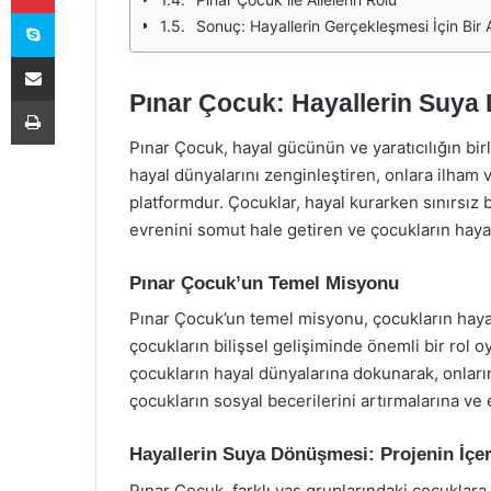
Skype
Sonuç: Hayallerin Gerçekleşmesi İçin Bir
E-Posta ile paylaş
Pınar Çocuk: Hayallerin Suy
Yazdır
Pınar Çocuk, hayal gücünün ve yaratıcılığın bir
hayal dünyalarını zenginleştiren, onlara ilham 
platformdur. Çocuklar, hayal kurarken sınırsız 
evrenini somut hale getiren ve çocukların hayal
Pınar Çocuk’un Temel Misyonu
Pınar Çocuk’un temel misyonu, çocukların hayal 
çocukların bilişsel gelişiminde önemli bir rol o
çocukların hayal dünyalarına dokunarak, onların 
çocukların sosyal becerilerini artırmalarına ve
Hayallerin Suya Dönüşmesi: Projenin İçer
Pınar Çocuk, farklı yaş gruplarındaki çocuklara 