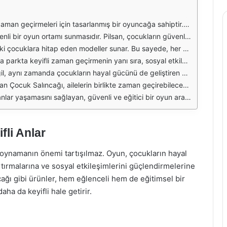
irmelerine yardımcı olur. Salıncakta sallanmak, çocuklara hem keyif verir hem de dengenin geliştirilmesine katkıda bulunur. Ailelerin çocuklarıyla birlikte dışarıda geçirdiği zamanlar, bu tür aktivitelerle daha da anlam kazanır.
 malzemelerden üretilen salıncak, çocukların keyifle oynamalarını sağlarken, ailelerin de içini rahat ettirir. Böylece, çocuklar özgürce eğlenirken ebeveynler de onları gözlemleme fırsatı bulur.
 için tasarlanan daha düşük ve geniş tabanlı modeller, daha büyük çocuklar için ise daha yüksek ve daha dinamik modeller mevcuttur. Böylece her çocuk, kendi zevkine ve fiziksel gelişimine uygun bir deneyim yaşar.
 oyunlar oynar ve birlikte vakit geçirir. Bu durum, çocukların sosyal becerilerini geliştirmelerine yardımcı olur. Oyun arkadaşlarıyla paylaşılan anlar, çocukların hafızalarında yer eder ve dostluk bağlarını güçlendirir.
ayelerin içerisinde bulabilirler. Uçmak, gökyüzüne ulaşmak ya da hayal ettikleri maceralara atılmak gibi hayaller, salıncağın sunduğu özgürlükle gerçeğe dönüşebilir. Bu da çocukların yaratıcılıklarını artırır.
er, çocukları salıncağa iterek veya onlarla birlikte sallanarak keyifli anlar yaşayabilir. Bu tür ortak aktiviteler, aile bağlarını güçlendiren önemli bir etken olarak öne çıkar.
sosyal gelişime katkıda bulunurken, çocukların hayal güçlerini de destekler. Bu nedenle, Pilsan Çocuk Salıncağı, çocuklar için vazgeçilmez bir aktivite kaynağıdır.
fli Anlar
 oynamanın önemi tartışılmaz. Oyun, çocukların hayal
rtırmalarına ve sosyal etkileşimlerini güçlendirmelerine
ağı gibi ürünler, hem eğlenceli hem de eğitimsel bir
a da keyifli hale getirir.