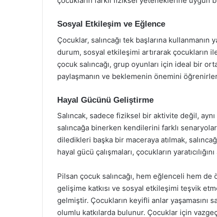
çocukların farklı fiziksel yeteneklerine uygun 
Sosyal Etkileşim ve Eğlence
Çocuklar, salıncağı tek başlarına kullanmanın yan
durum, sosyal etkileşimi artırarak çocukların ile
çocuk salıncağı, grup oyunları için ideal bir or
paylaşmanın ve beklemenin önemini öğrenirler
Hayal Gücünü Geliştirme
Salıncak, sadece fiziksel bir aktivite değil, ay
salıncağa binerken kendilerini farklı senaryola
diledikleri başka bir maceraya atılmak, salınca
hayal gücü çalışmaları, çocukların yaratıcılığını
Pilsan çocuk salıncağı, hem eğlenceli hem de öğr
gelişime katkısı ve sosyal etkileşimi teşvik etm
gelmiştir. Çocukların keyifli anlar yaşamasını 
olumlu katkılarda bulunur. Çocuklar için vazgeç