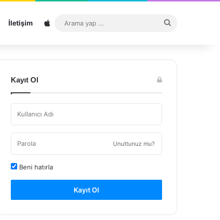
Sitemap
Arama
İletişim
yap
...
Kayıt Ol
Unuttunuz mu?
Beni hatırla
Kayıt Ol