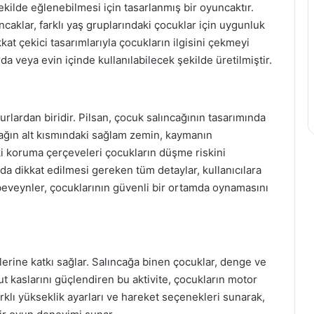
ekilde eğlenebilmesi için tasarlanmış bir oyuncaktır.
caklar, farklı yaş gruplarındaki çocuklar için uygunluk
kat çekici tasarımlarıyla çocukların ilgisini çekmeyi
da veya evin içinde kullanılabilecek şekilde üretilmiştir.
rlardan biridir. Pilsan, çocuk salıncağının tasarımında
ağın alt kısmındaki sağlam zemin, kaymanın
i koruma çerçeveleri çocukların düşme riskini
nda dikkat edilmesi gereken tüm detaylar, kullanıcılara
ebeveynler, çocuklarının güvenli bir ortamda oynamasını
lerine katkı sağlar. Salıncağa binen çocuklar, denge ve
cut kaslarını güçlendiren bu aktivite, çocukların motor
 farklı yükseklik ayarları ve hareket seçenekleri sunarak,