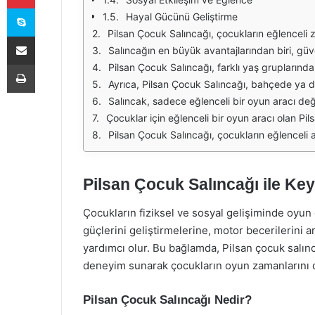
Skype
Hayal Gücünü Geliştirme
Pilsan Çocuk Salıncağı, çocukların eğlenceli zaman geçirmeleri için tasarlanmış bir oyuncağa sahiptir. Salıncak, çocukların fiziksel aktivitelerini artırarak, motor becerilerini gelişt
E-Posta ile paylaş
Salıncağın en büyük avantajlarından biri, güvenli bir oyun ortamı sunmasıdır. Pilsan, çocukların güvenliğini ön planda tutarak tasarımını yapmıştır. Sağlam
Yazdır
Pilsan Çocuk Salıncağı, farklı yaş gruplarındaki çocuklara hitap eden modeller sunar. Bu sayede, her yaştan çocuk kendi seviyesine uygun salıncağı bulabilir. Küçük çocuklar
Ayrıca, Pilsan Çocuk Salıncağı, bahçede ya da parkta keyifli zaman geçirmenin yanı sıra, sosyal etkileşimi de artırır. Çocuklar salıncakta oynarken, arkadaşlarıyla bir araya gelir,
Salıncak, sadece eğlenceli bir oyun aracı değil, aynı zamanda çocukların hayal gücünü de geliştiren bir oyuncaktır. Çocuklar, salıncakta sallanırken kendilerini farklı hik
Çocuklar için eğlenceli bir oyun aracı olan Pilsan Çocuk Salıncağı, ailelerin birlikte zaman geçirebileceği bir aktivite alanı da sunar. Ebeveynl
Pilsan Çocuk Salıncağı, çocukların eğlenceli anlar yaşamasını sağlayan, güvenli ve eğitici bir oyun aracıdır. Hem fiziksel hem de 
Pilsan Çocuk Salıncağı ile Keyi
Çocukların fiziksel ve sosyal gelişiminde oyun
güçlerini geliştirmelerine, motor becerilerini a
yardımcı olur. Bu bağlamda, Pilsan çocuk salınc
deneyim sunarak çocukların oyun zamanlarını dah
Pilsan Çocuk Salıncağı Nedir?