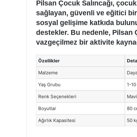
Pilsan Çocuk Salıncağı, çocuk
sağlayan, güvenli ve eğitici bi
sosyal gelişime katkıda bulunu
destekler. Bu nedenle, Pilsan 
vazgeçilmez bir aktivite kaynağ
Özellikler
Deta
Malzeme
Daya
Yaş Grubu
1-10
Renk Seçenekleri
Mavi,
Boyutlar
80 c
Ağırlık Kapasitesi
50 k