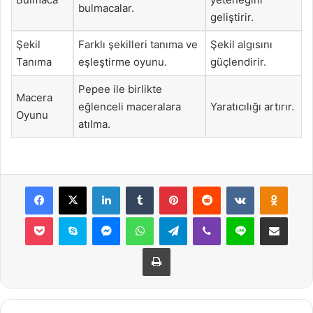
bulmacalar.
geliştirir.
Şekil
Farklı şekilleri tanıma ve
Şekil algısını
Tanıma
eşleştirme oyunu.
güçlendirir.
Pepee ile birlikte
Macera
eğlenceli maceralara
Yaratıcılığı artırır.
Oyunu
atılma.
Facebook
X
LinkedIn
Tumblr
Pinterest
Reddit
VKontakte
Odnok
Pocket
Skype
Messenger
WhatsApp
Telegram
Viber
Line
E-Posta ile payla
Yazdır