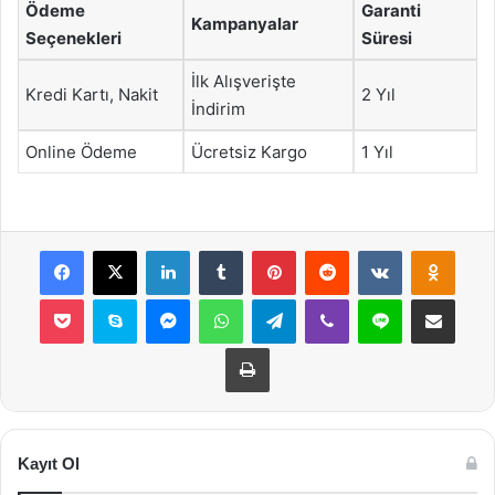
Ödeme
Garanti
Kampanyalar
Seçenekleri
Süresi
İlk Alışverişte
Kredi Kartı, Nakit
2 Yıl
İndirim
Online Ödeme
Ücretsiz Kargo
1 Yıl
Facebook
X
LinkedIn
Tumblr
Pinterest
Reddit
VKontakte
Odnok
Pocket
Skype
Messenger
WhatsApp
Telegram
Viber
Line
E-Posta ile payla
Yazdır
Kayıt Ol