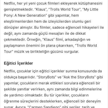
Netflix, her yıl yeni çocuk filmleri ekleyerek kütüphanesini
genişletmektedir. “Klaus”, “Trolls World Tour”, “My Little
Pony: A New Generation” gibi yapımlar, hem
eleştirmenlerden hem de izleyicilerden olumlu geri
dönüşler almıştır. Bu filmler, sadece eğlenceli hikayeleri ile
değil, aynı zamanda güçlü mesajları ile de dikkat
çekmektedir. Örneğin, “Klaus” filmi, arkadaşlığın ve
paylaşmanın önemini ön plana çıkarırken, “Trolls World
Tour” müzik ve birlikteliğin gücünü vurgular.
Eğitici İçerikler
Netflix, çocuklar için eğitici içerikler sunma konusunda da
oldukça başarılıdır. “StoryBots” ve “Ask the StoryBots” gibi
yapımlar, çocukların merak ettikleri sorulara eğlenceli bir
şekilde yanıtlar verirken, aynı zamanda bilgi edinmelerine
de yardımcı olmaktadır. Bu tür içerikler, çocukların
öğrenme süreçlerini desteklerken, eğlenceli bir deneyim
sunar. Ayrıca, “Carmen Sandiego” gibi seriler, tarih ve