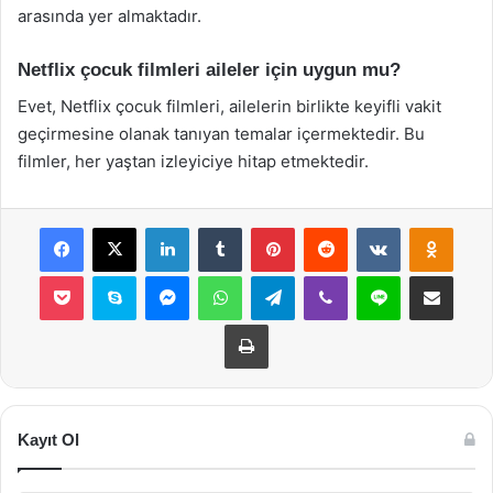
arasında yer almaktadır.
Netflix çocuk filmleri aileler için uygun mu?
Evet, Netflix çocuk filmleri, ailelerin birlikte keyifli vakit
geçirmesine olanak tanıyan temalar içermektedir. Bu
filmler, her yaştan izleyiciye hitap etmektedir.
Facebook
X
LinkedIn
Tumblr
Pinterest
Reddit
VKontakte
Odnok
Pocket
Skype
Messenger
WhatsApp
Telegram
Viber
Line
E-Posta ile payla
Yazdır
Kayıt Ol