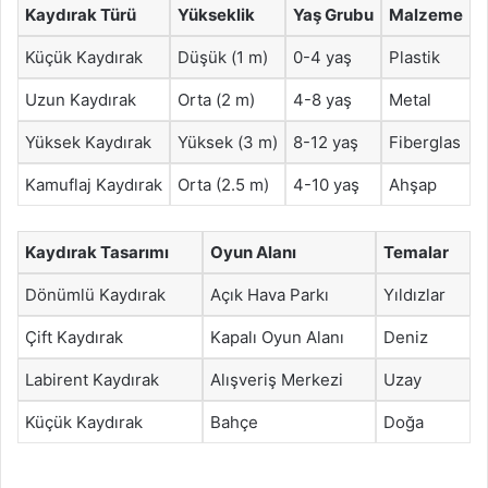
Kaydırak Türü
Yükseklik
Yaş Grubu
Malzeme
Küçük Kaydırak
Düşük (1 m)
0-4 yaş
Plastik
Uzun Kaydırak
Orta (2 m)
4-8 yaş
Metal
Yüksek Kaydırak
Yüksek (3 m)
8-12 yaş
Fiberglas
Kamuflaj Kaydırak
Orta (2.5 m)
4-10 yaş
Ahşap
Kaydırak Tasarımı
Oyun Alanı
Temalar
Dönümlü Kaydırak
Açık Hava Parkı
Yıldızlar
Çift Kaydırak
Kapalı Oyun Alanı
Deniz
Labirent Kaydırak
Alışveriş Merkezi
Uzay
Küçük Kaydırak
Bahçe
Doğa