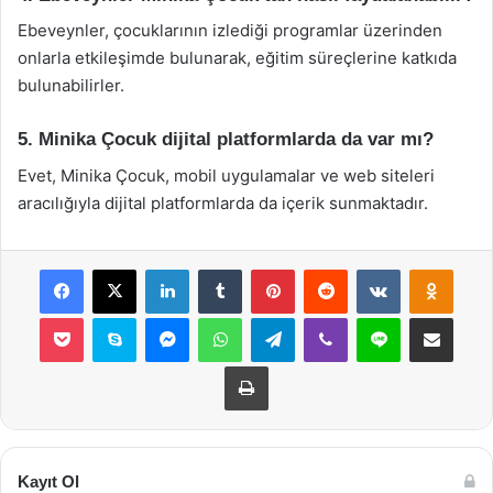
Ebeveynler, çocuklarının izlediği programlar üzerinden
onlarla etkileşimde bulunarak, eğitim süreçlerine katkıda
bulunabilirler.
5. Minika Çocuk dijital platformlarda da var mı?
Evet, Minika Çocuk, mobil uygulamalar ve web siteleri
aracılığıyla dijital platformlarda da içerik sunmaktadır.
Facebook
X
LinkedIn
Tumblr
Pinterest
Reddit
VKontakte
Odnok
Pocket
Skype
Messenger
WhatsApp
Telegram
Viber
Line
E-Posta ile payla
Yazdır
Kayıt Ol