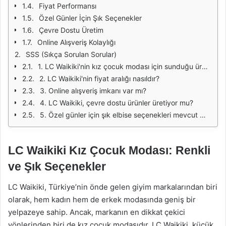
Fiyat Performansı
Özel Günler İçin Şık Seçenekler
Çevre Dostu Üretim
Online Alışveriş Kolaylığı
SSS (Sıkça Sorulan Sorular)
1. LC Waikiki'nin kız çocuk modası için sunduğu ürün çeşitleri nelerdir?
2. LC Waikiki'nin fiyat aralığı nasıldır?
3. Online alışveriş imkanı var mı?
4. LC Waikiki, çevre dostu ürünler üretiyor mu?
5. Özel günler için şık elbise seçenekleri mevcut mu?
LC Waikiki Kız Çocuk Modası: Renkli
ve Şık Seçenekler
LC Waikiki, Türkiye’nin önde gelen giyim markalarından biri
olarak, hem kadın hem de erkek modasında geniş bir
yelpazeye sahip. Ancak, markanın en dikkat çekici
yönlerinden biri de kız çocuk modasıdır. LC Waikiki, küçük