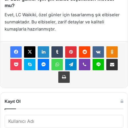
mu?
Evet, LC Waikiki, özel günler için tasarlanmış şık elbiseler
sunmaktadır. Bu elbiseler, zarif detaylar ve kaliteli
kumaşlarla hazırlanmıştır.
Facebook
X
LinkedIn
Tumblr
Pinterest
Reddit
VKontakte
Odnok
Pocket
Skype
Messenger
WhatsApp
Telegram
Viber
Line
E-Posta ile payla
Yazdır
Kayıt Ol