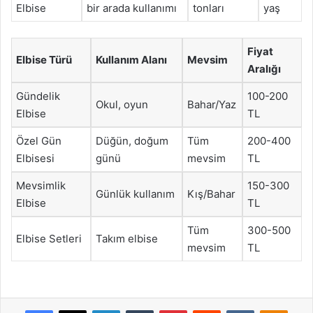
Elbise
bir arada kullanımı
tonları
yaş
Fiyat
Elbise Türü
Kullanım Alanı
Mevsim
Aralığı
Gündelik
100-200
Okul, oyun
Bahar/Yaz
Elbise
TL
Özel Gün
Düğün, doğum
Tüm
200-400
Elbisesi
günü
mevsim
TL
Mevsimlik
150-300
Günlük kullanım
Kış/Bahar
Elbise
TL
Tüm
300-500
Elbise Setleri
Takım elbise
mevsim
TL
Facebook
X
LinkedIn
Tumblr
Pinterest
Reddit
VKontakte
Odnok