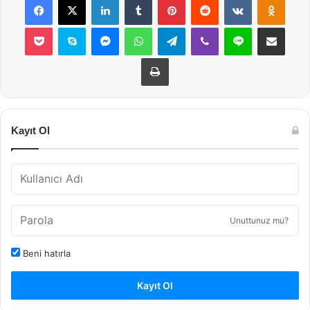
Pocket
Skype
Messenger
WhatsApp
Telegram
Viber
Line
E-Posta ile payla
Yazdır
Kayıt Ol
Unuttunuz mu?
Beni hatırla
Kayıt Ol