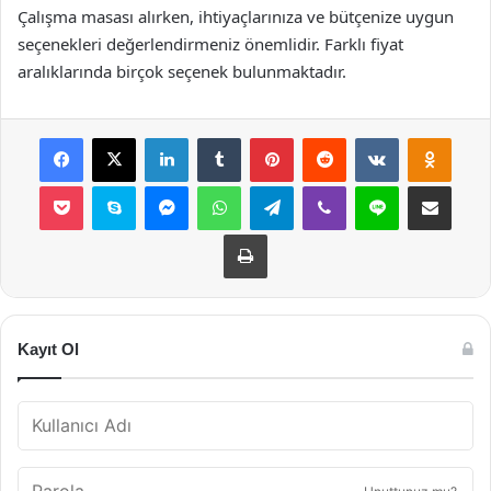
Çalışma masası alırken, ihtiyaçlarınıza ve bütçenize uygun
seçenekleri değerlendirmeniz önemlidir. Farklı fiyat
aralıklarında birçok seçenek bulunmaktadır.
Facebook
X
LinkedIn
Tumblr
Pinterest
Reddit
VKontakte
Odnok
Pocket
Skype
Messenger
WhatsApp
Telegram
Viber
Line
E-Posta ile payla
Yazdır
Kayıt Ol