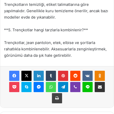
Trençkotların temizliği, etiket talimatlarına göre
yapılmalıdır. Genellikle kuru temizleme önerilir, ancak bazı
modeller evde de yıkanabilir.
**5. Trençkotlar hangi tarzlarla kombinlenir?**
Trençkotlar, jean pantolon, etek, elbise ve şortlarla
rahatlıkla kombinlenebilir. Aksesuarlarla zenginleştirmek,
görünümü daha da şık hale getirebilir.
Facebook
X
LinkedIn
Tumblr
Pinterest
Reddit
VKontakte
Odnok
Pocket
Skype
Messenger
WhatsApp
Telegram
Viber
Line
E-Posta ile payla
Yazdır