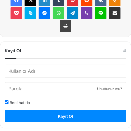
Pocket
Skype
Messenger
WhatsApp
Telegram
Viber
Line
E-Posta ile payla
Yazdır
Kayıt Ol
Unuttunuz mu?
Beni hatırla
Kayıt Ol