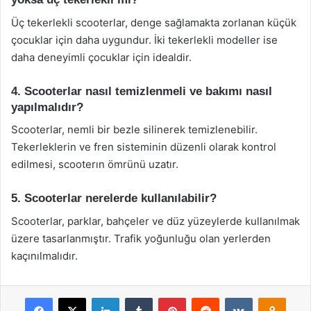
Üç tekerlekli scooterlar, denge sağlamakta zorlanan küçük
çocuklar için daha uygundur. İki tekerlekli modeller ise
daha deneyimli çocuklar için idealdir.
4. Scooterlar nasıl temizlenmeli ve bakımı nasıl
yapılmalıdır?
Scooterlar, nemli bir bezle silinerek temizlenebilir.
Tekerleklerin ve fren sisteminin düzenli olarak kontrol
edilmesi, scooterın ömrünü uzatır.
5. Scooterlar nerelerde kullanılabilir?
Scooterlar, parklar, bahçeler ve düz yüzeylerde kullanılmak
üzere tasarlanmıştır. Trafik yoğunluğu olan yerlerden
kaçınılmalıdır.
Facebook
X
LinkedIn
Tumblr
Pinterest
Reddit
VKontakte
Odnok