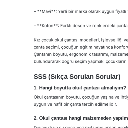
– **Mavi**: Yerli bir marka olarak uygun fiyatlı 
– **Koton**: Farklı desen ve renklerdeki çantal
Kız çocuk okul çantası modelleri, işlevselliği 
çanta seçimi, çocuğun eğitim hayatında konforun
Çantanın boyutu, ergonomik tasarımı, malzeme k
bulundurarak doğru seçim yapmak, çocukların ok
SSS (Sıkça Sorulan Sorular)
1. Hangi boyutta okul çantası almalıyım?
Okul çantasının boyutu, çocuğun yaşına ve ihtiy
uygun ve hafif bir çanta tercih edilmelidir.
2. Okul çantası hangi malzemeden yapılm
Dayanıklı ve su geçirmez malzemelerden yapılmı