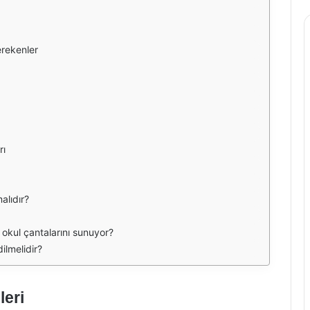
erekenler
rı
alıdır?
i okul çantalarını sunuyor?
ilmelidir?
leri