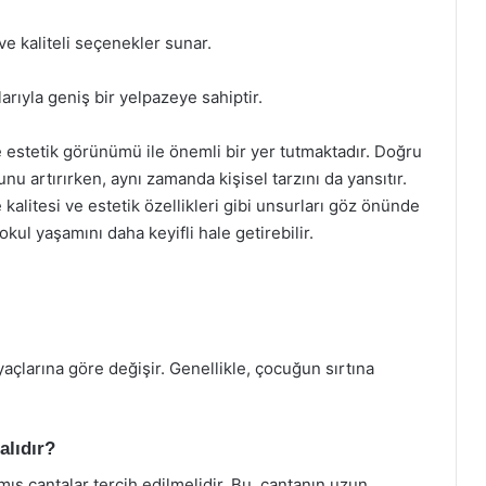
ve kaliteli seçenekler sunar.
arıyla geniş bir yelpazeye sahiptir.
ve estetik görünümü ile önemli bir yer tutmaktadır. Doğru
u artırırken, aynı zamanda kişisel tarzını da yansıtır.
alitesi ve estetik özellikleri gibi unsurları göz önünde
ul yaşamını daha keyifli hale getirebilir.
açlarına göre değişir. Genellikle, çocuğun sırtına
alıdır?
ş çantalar tercih edilmelidir. Bu, çantanın uzun