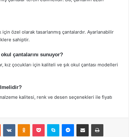
 için özel olarak tasarlanmış çantalardır. Ayarlanabilir
klere sahiptir.
i okul çantalarını sunuyor?
 kız çocukları için kaliteli ve şık okul çantası modelleri
ilmelidir?
malzeme kalitesi, renk ve desen seçenekleri ile fiyatı
st
Reddit
VKontakte
Odnoklassniki
Pocket
Skype
Messenger
E-Posta ile paylaş
Yazdır