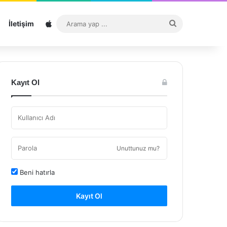
Sitemap
Arama
İletişim
yap
...
Kayıt Ol
Unuttunuz mu?
Beni hatırla
Kayıt Ol