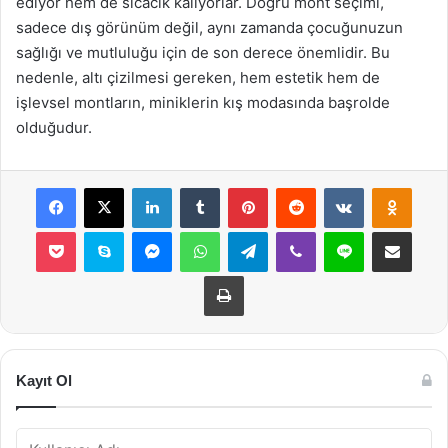
ediyor hem de sıcacık kalıyorlar. Doğru mont seçimi,
sadece dış görünüm değil, aynı zamanda çocuğunuzun
sağlığı ve mutluluğu için de son derece önemlidir. Bu
nedenle, altı çizilmesi gereken, hem estetik hem de
işlevsel montların, miniklerin kış modasında başrolde
olduğudur.
Facebook
X
LinkedIn
Tumblr
Pinterest
Reddit
VKontakte
Odnok
Pocket
Skype
Messenger
WhatsApp
Telegram
Viber
Line
E-Posta ile payla
Yazdır
Kayıt Ol