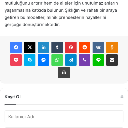
mutluluğunu artırır hem de aileler için unutulmaz anların
yaşanmasına katkıda bulunur. Şıklığın ve rahatı bir araya
getiren bu modeller, minik prenseslerin hayallerini
gerçeğe dönüştürmektedir.
Facebook
X
LinkedIn
Tumblr
Pinterest
Reddit
VKontakte
Odnok
Pocket
Skype
Messenger
WhatsApp
Telegram
Viber
Line
E-Posta ile payla
Yazdır
Kayıt Ol