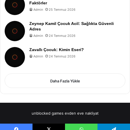
Faktörler
Admin
25 Temmuz 2026
Zeynep Kamil Çocuk Acil: Sağlıkta Güvenli
Adres
Admin
24 Temmuz 2026
Zavallı Çocuk: Kimin Eseri?
Admin
24 Temmuz 2026
Daha Fazla Yükle
unblocked games
evden eve nakliyat